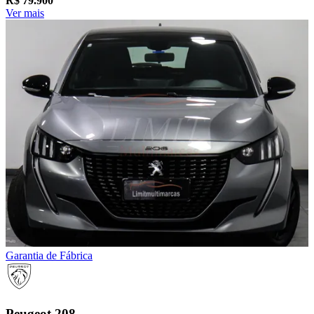
R$
79.900
Ver mais
Garantia de Fábrica
Peugeot
208