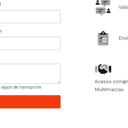
l
Val
r
Env
Acesso comple
a apps de transporte
Multimarcas