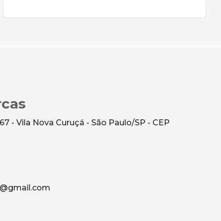
rcas
7 - Vila Nova Curuçá - São Paulo/SP - CEP
al@gmail.com