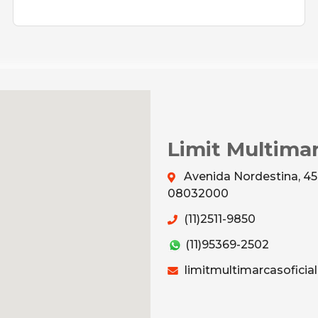
Limit Multima
Avenida Nordestina, 456
08032000
(11)2511-9850
(11)95369-2502
limitmultimarcasofici