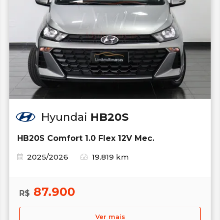
Hyundai
HB20S
HB20S Comfort 1.0 Flex 12V Mec.
2025/2026
19.819 km
87.900
R$
Ver mais