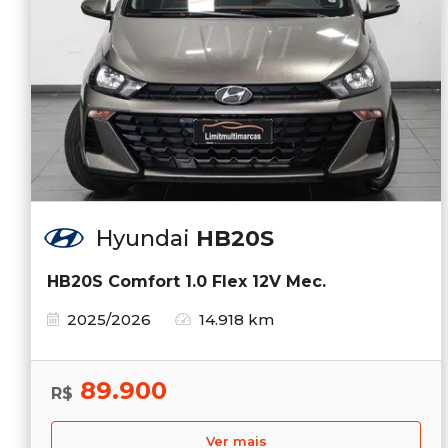
Hyundai
HB20S
HB20S Comfort 1.0 Flex 12V Mec.
2025/2026
14.918 km
89.900
R$
Ver mais