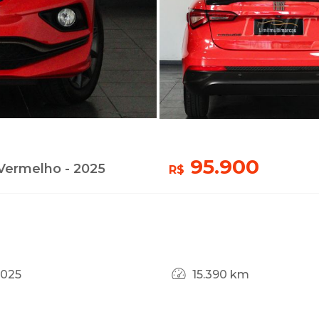
95.900
 Vermelho - 2025
R$
2025
15.390 km